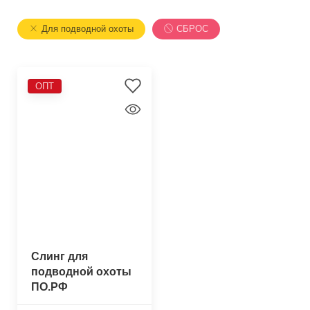
Для подводной охоты
СБРОС
ОПТ
Слинг для
подводной охоты
ПО.РФ
"Метёлка-210см"