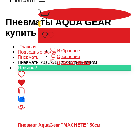
КАТАЛОГ
Пневматы AQUA GEAR
0
купить оптом
Главная
Избранное
Подводные ружья
Сравнение
Пневматы
Просмотренное
Пневматы AQUA GEAR купить оптом
Новинка!
Пневмат AquaGear "MACHETE" 50см