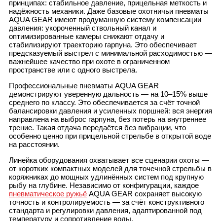
принципах: стабильное давление, прицельная меткость и
надёжность механики. Даже базовые охотничьи пневматы
AQUA GEAR имеют продуманную систему компенсации
давления: укороченный ствольный канал и
оптимизированные камеры снижают отдачу и
стабилизируют траекторию гарпуна. Это обеспечивает
предсказуемый выстрел с минимальной расходимостью —
важнейшее качество при охоте в ограниченном
пространстве или с одного выстрела.
Профессиональные пневматы AQUA GEAR
демонстрируют уверенную дальность — на 10–15% выше
среднего по классу. Это обеспечивается за счёт точной
балансировки давления и усиленных поршней: вся энергия
направлена на выброс гарпуна, без потерь на внутреннее
трение. Такая отдача передаётся без вибрации, что
особенно ценно при прицельной стрельбе в открытой воде
на расстоянии.
Линейка оборудования охватывает все сценарии охоты —
от коротких компактных моделей для точечной стрельбы в
коряжниках до мощных удлинённых систем под крупную
рыбу на глубине. Независимо от конфигурации, каждое
пневматическое ружьё
AQUA GEAR сохраняет высокую
точность и контролируемость — за счёт конструктивного
стандарта и регулировки давления, адаптированной под
температуру и сопротивление воды.