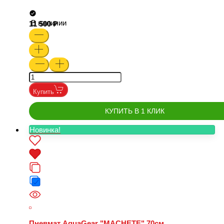
В наличии
11 500
Купить
КУПИТЬ В 1 КЛИК
Новинка!
Пневмат AquaGear "MACHETE" 70см