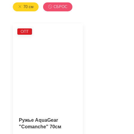
70 см
СБРОС
ОПТ
Ружье AquaGear
"Comanche" 70см